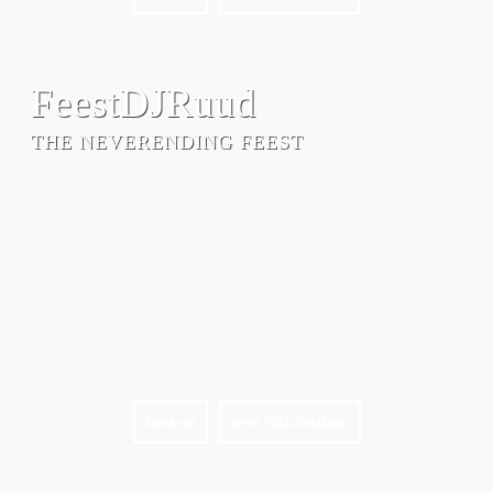
FeestDJRuud
THE NEVERENDING FEEST
boek nu
over Nick Schilder