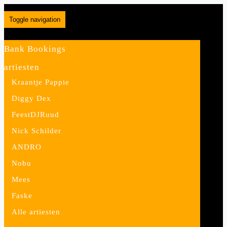
Toggle navigation
Bank Bookings
artiesten
Kraantje Pappie
Diggy Dex
Mees
FeestDJRuud
""
Nick Schilder
ANDRO
boek nu
over Mees
Nobu
Mees
Faske
Alle artiesten