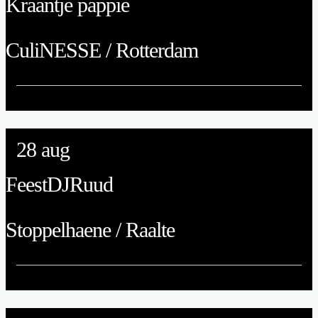
Kraantje pappie
CuliNESSE / Rotterdam
28
aug
FeestDJRuud
Stoppelhaene / Raalte