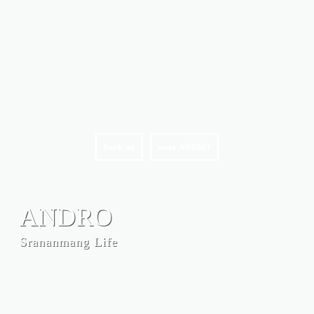
boek nu
over ANDRO
ANDRO
Srananmang Life