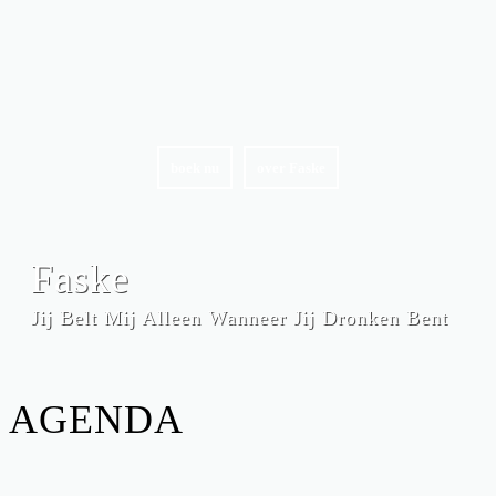
boek nu
over Faske
Faske
Jij Belt Mij Alleen Wanneer Jij Dronken Bent
AGENDA