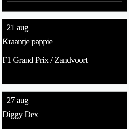
21
aug
Kraantje pappie
F1 Grand Prix / Zandvoort
27
aug
Diggy Dex