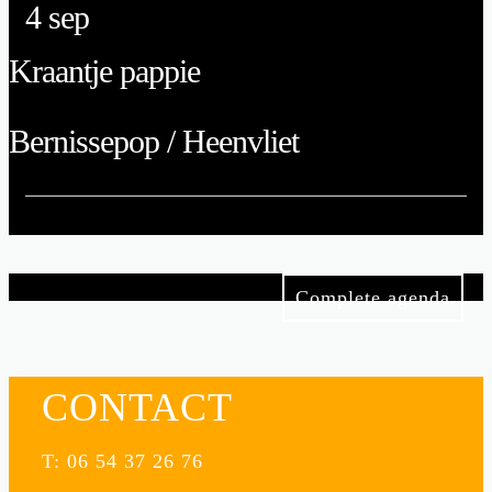
4
sep
Kraantje pappie
Bernissepop / Heenvliet
Complete agenda
CONTACT
T: 06 54 37 26 76