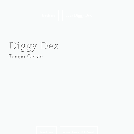
boek nu
over Diggy Dex
Diggy Dex
Tempo Giusto
boek nu
over FeestDJRuud