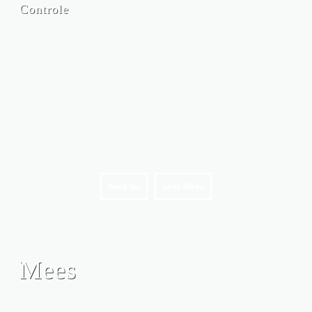
Controle
boek nu
over Mees
Mees