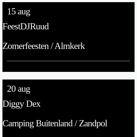
15
aug
FeestDJRuud
Zomerfeesten / Almkerk
20
aug
Diggy Dex
Camping Buitenland / Zandpol