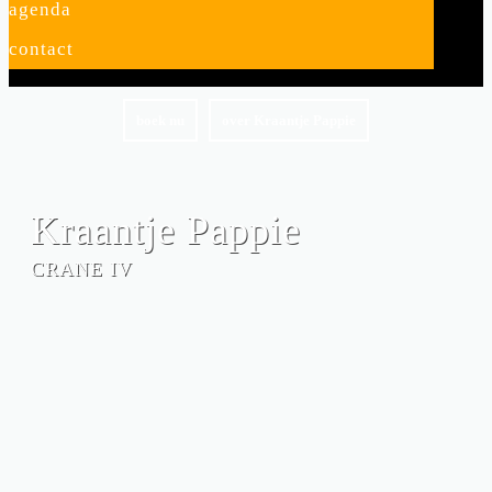
agenda
contact
boek nu
over Kraantje Pappie
Kraantje Pappie
CRANE IV