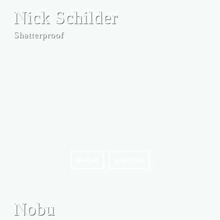
Nick Schilder
Shatterproof
boek nu
over Nobu
Nobu